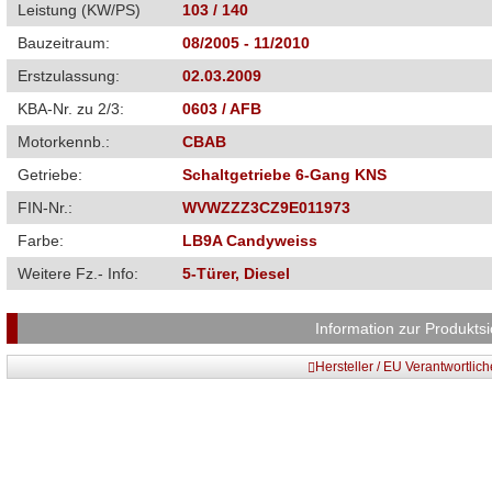
Leistung (KW/PS)
103 / 140
Bauzeitraum:
08/2005 - 11/2010
Erstzulassung:
02.03.2009
KBA-Nr. zu 2/3:
0603 / AFB
Motorkennb.:
CBAB
Getriebe:
Schaltgetriebe 6-Gang KNS
FIN-Nr.:
WVWZZZ3CZ9E011973
Farbe:
LB9A Candyweiss
Weitere Fz.- Info:
5-Türer, Diesel
Information zur Produktsi
Hersteller / EU Verantwortlic