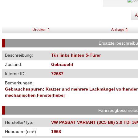
A
Drucken
Anfrage
Ersatzteilbeschreib
Beschreibung:
Tür links hinten 5-Türer
Zustand:
Gebraucht
Interne ID:
72687
Bemerkungen:
Gebrauchsspuren; Kratzer und mehrere Lackmängel vorhanden;
mechanischen Fensterheber
Fahrzeugbeschreib
Hersteller/Typ:
VW PASSAT VARIANT (3C5 B6) 2.0 TDI 16
Hubraum: (cm³)
1968