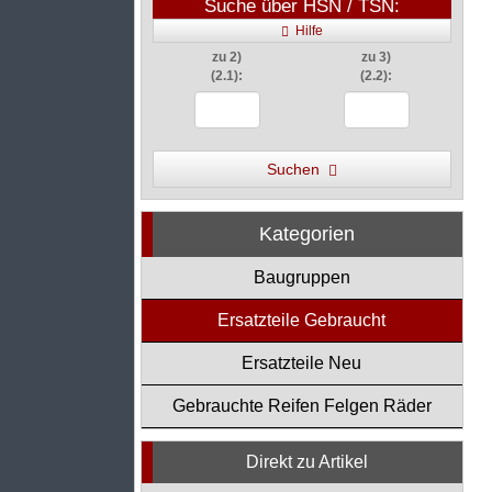
Suche über HSN / TSN:
Hilfe
zu 2)
zu 3)
(2.1):
(2.2):
Suchen
Kategorien
Baugruppen
Ersatzteile Gebraucht
Ersatzteile Neu
Gebrauchte Reifen Felgen Räder
Direkt zu Artikel