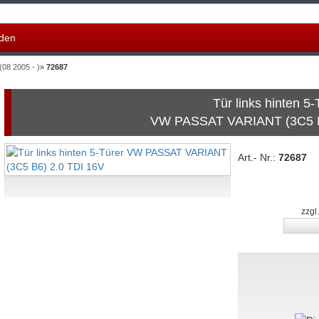
den
08 2005 - )
»
72687
Tür links hinten 5-
VW PASSAT VARIANT (3C5 B
Art.- Nr.:
72687
zzgl