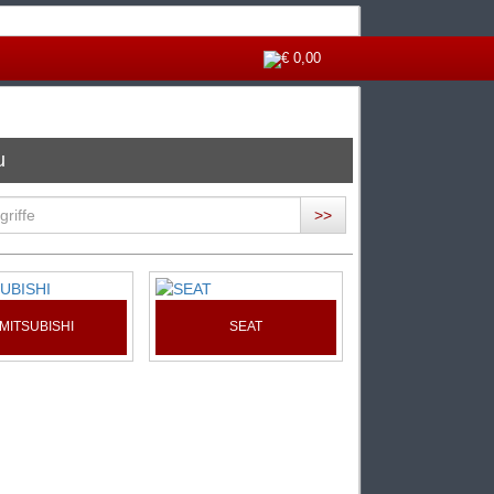
€ 0,00
u
>>
MITSUBISHI
SEAT