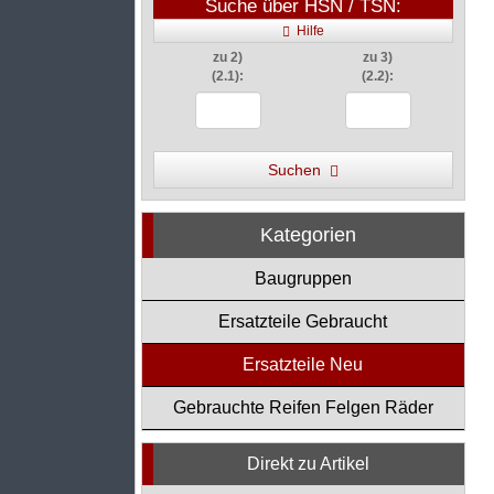
Suche über HSN / TSN:
Hilfe
zu 2)
zu 3)
(2.1):
(2.2):
Suchen
Kategorien
Baugruppen
Ersatzteile Gebraucht
Ersatzteile Neu
Gebrauchte Reifen Felgen Räder
Direkt zu Artikel