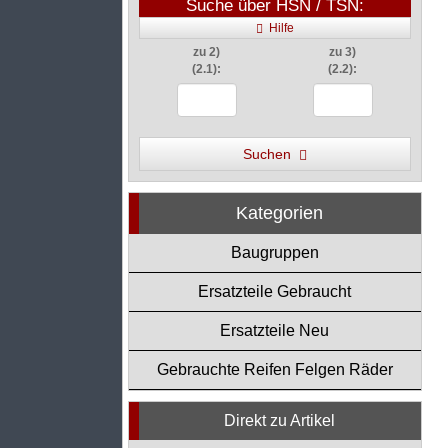
Suche über HSN / TSN:
Hilfe
zu 2)
zu 3)
(2.1):
(2.2):
Suchen
Kategorien
Baugruppen
Ersatzteile Gebraucht
Ersatzteile Neu
Gebrauchte Reifen Felgen Räder
Direkt zu Artikel