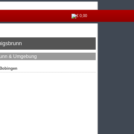
€ 0,00
nigsbrunn
brunn & Umgebung
 Bobingen