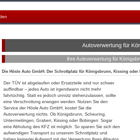
den
Autoverwertung für Kö
Ihre Autoverwertung für Königs
Die Hösle Auto GmbH: Der Schrottplatz für Königsbrunn, Kissing oder
Der TÜV ist abgelaufen oder Ersatzteile sind nur schwer
auffindbar – jedes Auto ist irgendwann nicht mehr
fahrtüchtig. Statt es jedoch unnütz stehenzulassen, sollte
eine Verschrottung erwogen werden. Nutzen Sie den
Service der Hösle Auto GmbH, kostet Sie die
Autoverwertung nichts. Ob Königsbrunn, Scheuring,
Untermeitingen, Graben, Kissing oder Bobingen: Sogar
eine Abholung des KFZ ist möglich. So sparen Sie sich den
aufwendigen Transport zu unserem Schrottplatz und
haben keinerlei Aufwand mit der Verwertung Ihres Altautos.