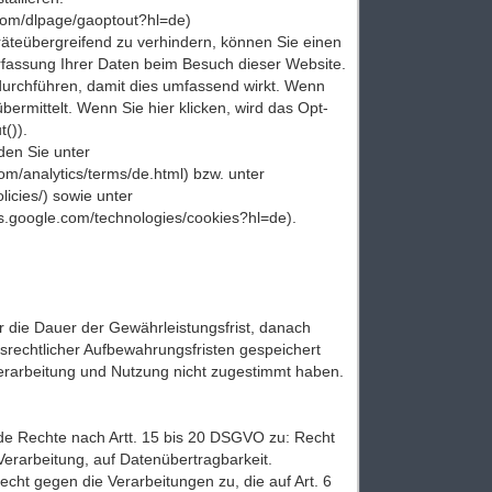
.com/dlpage/gaoptout?hl=de)
äteübergreifend zu verhindern, können Sie einen
rfassung Ihrer Daten beim Besuch dieser Website.
urchführen, damit dies umfassend wirkt. Wenn
ermittelt. Wenn Sie hier klicken, wird das Opt-
t()).
en Sie unter
om/analytics/terms/de.html) bzw. unter
olicies/) sowie unter
ies.google.com/technologies/cookies?hl=de).
 die Dauer der Gewährleistungsfrist, danach
lsrechtlicher Aufbewahrungsfristen gespeichert
Verarbeitung und Nutzung nicht zugestimmt haben.
de Rechte nach Artt. 15 bis 20 DSGVO zu: Recht
Verarbeitung, auf Datenübertragbarkeit.
ht gegen die Verarbeitungen zu, die auf Art. 6