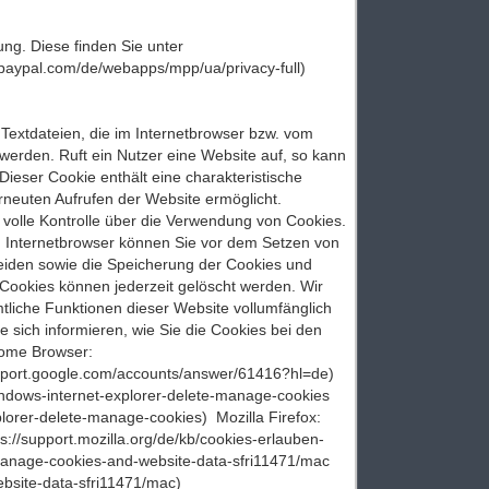
ng. Diese finden Sie unter
.paypal.com/de/webapps/mpp/ua/privacy-full)
xtdateien, die im Internetbrowser bzw. vom
erden. Ruft ein Nutzer eine Website auf, so kann
ieser Cookie enthält eine charakteristische
m erneuten Aufrufen der Website ermöglicht.
volle Kontrolle über die Verwendung von Cookies.
m Internetbrowser können Sie vor dem Setzen von
eiden sowie die Speicherung der Cookies und
 Cookies können jederzeit gelöscht werden. Wir
tliche Funktionen dieser Website vollumfänglich
ich informieren, wie Sie die Cookies bei den
rome Browser:
upport.google.com/accounts/answer/61416?hl=de)
indows-internet-explorer-delete-manage-cookies
plorer-delete-manage-cookies) Mozilla Firefox:
s://support.mozilla.org/de/kb/cookies-erlauben-
/manage-cookies-and-website-data-sfri11471/mac
ebsite-data-sfri11471/mac)