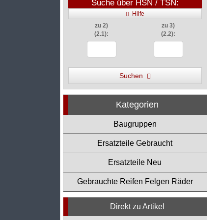
Suche über HSN / TSN:
Hilfe
zu 2)
zu 3)
(2.1):
(2.2):
Suchen
Kategorien
Baugruppen
Ersatzteile Gebraucht
Ersatzteile Neu
Gebrauchte Reifen Felgen Räder
Direkt zu Artikel