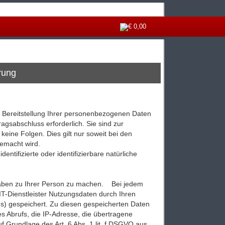
€ 0,00
rung
 Bereitstellung Ihrer personenbezogenen Daten
ragsabschluss erforderlich. Sie sind zur
t keine Folgen. Dies gilt nur soweit bei den
emacht wird.
ntifizierte oder identifizierbare natürliche
aben zu Ihrer Person zu machen. Bei jedem
IT-Dienstleister Nutzungsdaten durch Ihren
les) gespeichert. Zu diesen gespeicherten Daten
s Abrufs, die IP-Adresse, die übertragene
f Grundlage des Art. 6 Abs. 1 lit. f DSGVO aus