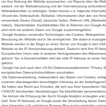
um Ihre Nutzung der Website auszuwerten, um Reports über die Web
weitere, mit der Websitenutzung und der Internetnutzung verbunden
Websitebetreiber zu erbringen. Dabei können u.a. folgende Informa
Uhrzeit des Seitenaufrufs, Klickpfad, Informationen über den von I
verwendete Device (Gerät), besuchte Seiten, Referrer-URL (Webseite
haben), Standortdaten, Kaufaktivitäten.Die im Rahmen von Google An
wird nicht mit anderen Daten von Google zusammengeführt.
Google Analytics verwendet Technologien wie Cookies, Webspeicher i
Benutzung der Website durch Sie ermöglichen. Die dadurch erzeugte
Website werden in der Regel an einen Server von Google in den USA 
Website ist die IP-Anonymisierung aktiviert. Dadurch wird Ihre IP-Ad
Europäischen Union oder in anderen Vertragsstaaten des Abkommens
gekürzt. Nur in Ausnahmefällen wird die volle IP-Adresse an einen S
gekürzt.
Google hat sich nach dem US-EU-Datenschutzabkommen "Privacy Shield"
europäischen Datenschutzrichtlinien einzuhalten.
Die Datenverarbeitung, insbesondere das Setzen von Cookies, erfolgt
unserem überwiegenden berechtigten Interesse an der bedarfsgerecht
Sie haben das Recht aus Gründen, die sich aus Ihrer besonderen Situati
f DSGVO beruhenden Verarbeitungen Sie betreffender personenbezo
Sie können die Erfassung der durch Google Analytics erzeugten und
(inkl. Ihrer IP-Adresse) an Google sowie die Verarbeitung dieser Dat
dem folgenden Link verfügbare Browser-Plug-in herunterladen und inst