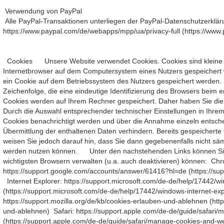
Verwendung von PayPal
Alle PayPal-Transaktionen unterliegen der PayPal-Datenschutzerkläru
https://www.paypal.com/de/webapps/mpp/ua/privacy-full (https://www
Cookies Unsere Website verwendet Cookies. Cookies sind kleine Te
Internetbrowser auf dem Computersystem eines Nutzers gespeichert w
ein Cookie auf dem Betriebssystem des Nutzers gespeichert werden. D
Zeichenfolge, die eine eindeutige Identifizierung des Browsers bei
Cookies werden auf Ihrem Rechner gespeichert. Daher haben Sie die 
Durch die Auswahl entsprechender technischer Einstellungen in Ihre
Cookies benachrichtigt werden und über die Annahme einzeln entsch
Übermittlung der enthaltenen Daten verhindern. Bereits gespeicherte
weisen Sie jedoch darauf hin, dass Sie dann gegebenenfalls nicht säm
werden nutzen können. Unter den nachstehenden Links können Sie s
wichtigsten Browsern verwalten (u.a. auch deaktivieren) können: Ch
https://support.google.com/accounts/answer/61416?hl=de (https://s
Internet Explorer: https://support.microsoft.com/de-de/help/17442/w
(https://support.microsoft.com/de-de/help/17442/windows-internet-ex
https://support.mozilla.org/de/kb/cookies-erlauben-und-ablehnen (http
und-ablehnen) Safari: https://support.apple.com/de-de/guide/safari
(https://support.apple.com/de-de/guide/safari/manage-cookies-and-w