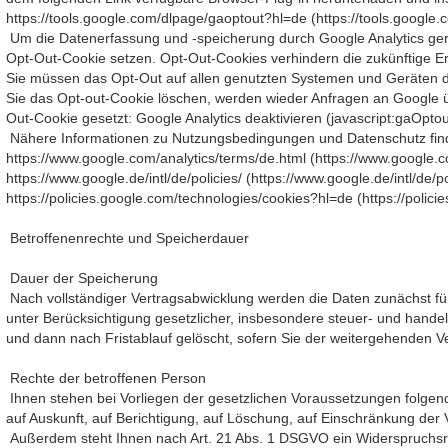
https://tools.google.com/dlpage/gaoptout?hl=de (https://tools.google
Um die Datenerfassung und -speicherung durch Google Analytics ger
Opt-Out-Cookie setzen. Opt-Out-Cookies verhindern die zukünftige E
Sie müssen das Opt-Out auf allen genutzten Systemen und Geräten d
Sie das Opt-out-Cookie löschen, werden wieder Anfragen an Google üb
Out-Cookie gesetzt: Google Analytics deaktivieren (javascript:gaOptou
Nähere Informationen zu Nutzungsbedingungen und Datenschutz find
https://www.google.com/analytics/terms/de.html (https://www.google.c
https://www.google.de/intl/de/policies/ (https://www.google.de/intl/de/p
https://policies.google.com/technologies/cookies?hl=de (https://polic
Betroffenenrechte und Speicherdauer
Dauer der Speicherung
Nach vollständiger Vertragsabwicklung werden die Daten zunächst für
unter Berücksichtigung gesetzlicher, insbesondere steuer- und hande
und dann nach Fristablauf gelöscht, sofern Sie der weitergehenden 
Rechte der betroffenen Person
Ihnen stehen bei Vorliegen der gesetzlichen Voraussetzungen folgen
auf Auskunft, auf Berichtigung, auf Löschung, auf Einschränkung der 
Außerdem steht Ihnen nach Art. 21 Abs. 1 DSGVO ein Widerspruchsrec