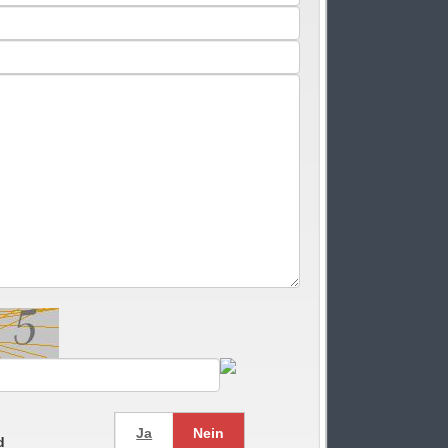
.
Ja
Nein
d