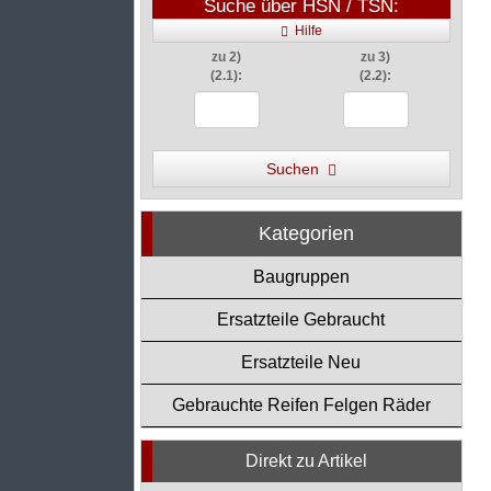
Suche über HSN / TSN:
Hilfe
zu 2)
zu 3)
(2.1):
(2.2):
Suchen
Kategorien
Baugruppen
Ersatzteile Gebraucht
Ersatzteile Neu
Gebrauchte Reifen Felgen Räder
Direkt zu Artikel