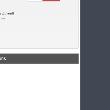
t
ie Zukunft
com
 uns