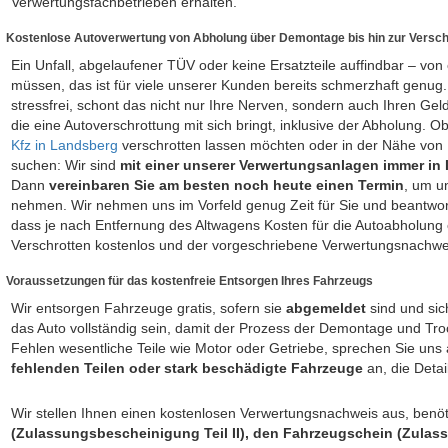
Verwertungsfachbetrieben erhalten.
Kostenlose Autoverwertung von Abholung über Demontage bis hin zur Versch
Ein Unfall, abgelaufener TÜV oder keine Ersatzteile auffindbar – v
müssen, das ist für viele unserer Kunden bereits schmerzhaft genug.
stressfrei, schont das nicht nur Ihre Nerven, sondern auch Ihren Gel
die eine Autoverschrottung mit sich bringt, inklusive der Abholung. O
Kfz in Landsberg
verschrotten lassen möchten oder in der Nähe von
suchen: Wir sind
mit einer unserer Verwertungsanlagen immer in 
Dann
vereinbaren Sie am besten noch heute einen Termin
, um u
nehmen. Wir nehmen uns im Vorfeld genug Zeit für Sie und beantwor
dass je nach Entfernung des Altwagens Kosten für die Autoabholung 
Verschrotten kostenlos und der vorgeschriebene Verwertungsnachweis i
Voraussetzungen für das kostenfreie Entsorgen Ihres Fahrzeugs
Wir entsorgen Fahrzeuge gratis, sofern sie
abgemeldet
sind und si
das Auto vollständig sein, damit der Prozess der Demontage und Tro
Fehlen wesentliche Teile wie Motor oder Getriebe, sprechen Sie un
fehlenden Teilen oder stark beschädigte Fahrzeuge
an, die Detai
Wir stellen Ihnen einen kostenlosen Verwertungsnachweis aus, benöt
(Zulassungsbescheinigung Teil II), den Fahrzeugschein (Zulas