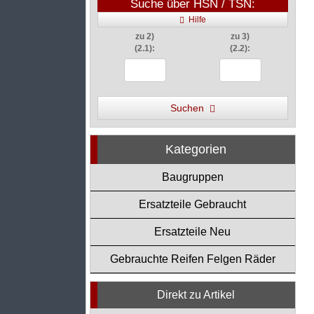
Suche über HSN / TSN:
Hilfe
zu 2)
zu 3)
(2.1):
(2.2):
Suchen
Kategorien
Baugruppen
Ersatzteile Gebraucht
Ersatzteile Neu
Gebrauchte Reifen Felgen Räder
Direkt zu Artikel