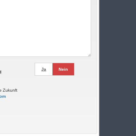
.
Ja
Nein
d
t
ie Zukunft
com