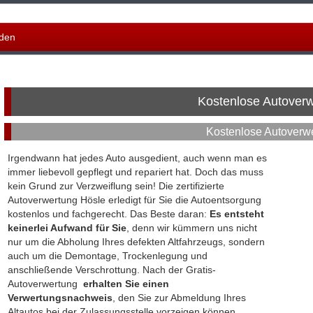
den
Kostenlose Autover
Kostenlose Autoverw
Irgendwann hat jedes Auto ausgedient, auch wenn man es
immer liebevoll gepflegt und repariert hat. Doch das muss
kein Grund zur Verzweiflung sein! Die zertifizierte
Autoverwertung Hösle erledigt für Sie die Autoentsorgung
kostenlos und fachgerecht. Das Beste daran:
Es entsteht
keinerlei Aufwand für Sie
, denn wir kümmern uns nicht
nur um die Abholung Ihres defekten Altfahrzeugs, sondern
auch um die Demontage, Trockenlegung und
anschließende Verschrottung. Nach der Gratis-
Autoverwertung
erhalten Sie einen
Verwertungsnachweis
, den Sie zur Abmeldung Ihres
Altautos bei der Zulassungsstelle vorzeigen können.