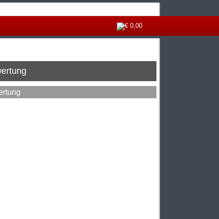
€ 0,00
wertung
ertung