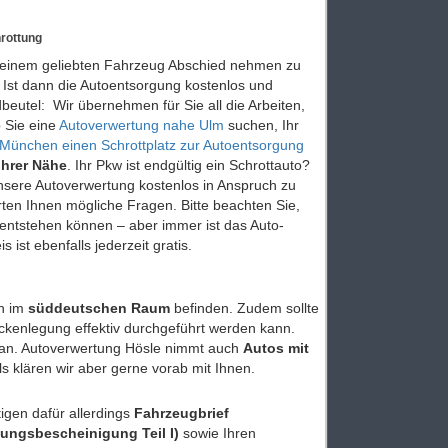
rottung
on einem geliebten Fahrzeug Abschied nehmen zu
 Ist dann die Autoentsorgung kostenlos und
dbeutel: Wir übernehmen für Sie all die Arbeiten,
b Sie eine
Autoverwertung nahe Ulm
suchen, Ihr
München einen Schrottplatz zur Autoentsorgung
Ihrer Nähe
. Ihr Pkw ist endgültig ein Schrottauto?
nsere Autoverwertung kostenlos in Anspruch zu
ten Ihnen mögliche Fragen. Bitte beachten Sie,
entstehen können – aber immer ist das Auto-
st ebenfalls jederzeit gratis.
ch im
süddeutschen Raum
befinden. Zudem sollte
ckenlegung effektiv durchgeführt werden kann.
s an. Autoverwertung Hösle nimmt auch
Autos mit
ls klären wir aber gerne vorab mit Ihnen.
igen dafür allerdings
Fahrzeugbrief
sungsbescheinigung Teil I)
sowie Ihren