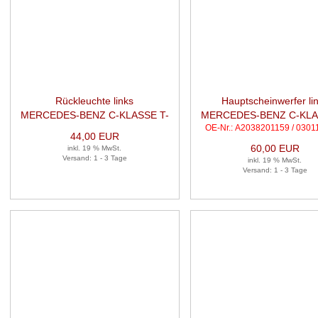
Rückleuchte links
Hauptscheinwerfer li
MERCEDES-BENZ C-KLASSE T-
MERCEDES-BENZ C-KLA
OE-Nr.: A2038201159 / 030
MODEL (S203) C 180
MODEL (S203) C 1
44,00 EUR
KOMPRESSOR
KOMPRESSOR
60,00 EUR
inkl. 19 % MwSt.
Versand: 1 - 3 Tage
inkl. 19 % MwSt.
Versand: 1 - 3 Tage