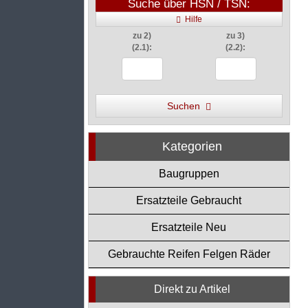
Suche über HSN / TSN:
Hilfe
zu 2)
zu 3)
(2.1):
(2.2):
Suchen
Kategorien
Baugruppen
Ersatzteile Gebraucht
Ersatzteile Neu
Gebrauchte Reifen Felgen Räder
Direkt zu Artikel