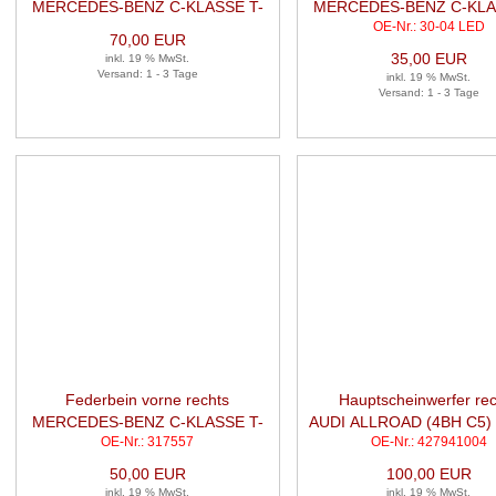
MERCEDES-BENZ C-KLASSE T-
MERCEDES-BENZ C-KLA
OE-Nr.: 30-04 LED
MODEL (S203) C 180
MODEL (S203) C 1
70,00 EUR
KOMPRESSOR
KOMPRESSOR
35,00 EUR
inkl. 19 % MwSt.
Versand: 1 - 3 Tage
inkl. 19 % MwSt.
Versand: 1 - 3 Tage
Federbein vorne rechts
Hauptscheinwerfer rec
MERCEDES-BENZ C-KLASSE T-
AUDI ALLROAD (4BH C5) 
OE-Nr.: 317557
OE-Nr.: 427941004
MODEL (S203) C 180
QUATTRO
KOMPRESSOR
50,00 EUR
100,00 EUR
inkl. 19 % MwSt.
inkl. 19 % MwSt.