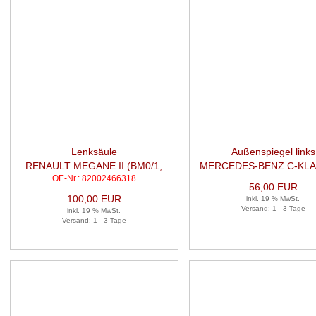
Lenksäule
Außenspiegel links
RENAULT MEGANE II (BM0/1,
MERCEDES-BENZ C-KLA
OE-Nr.: 82002466318
CM0/1) 1.6 16V
MODEL (S203) C 1
56,00 EUR
KOMPRESSOR
100,00 EUR
inkl. 19 % MwSt.
Versand: 1 - 3 Tage
inkl. 19 % MwSt.
Versand: 1 - 3 Tage