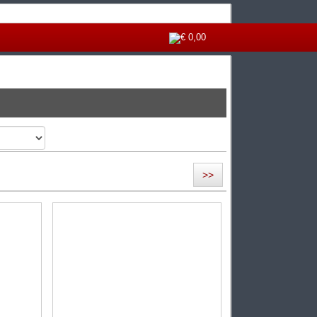
€ 0,00
>>
n