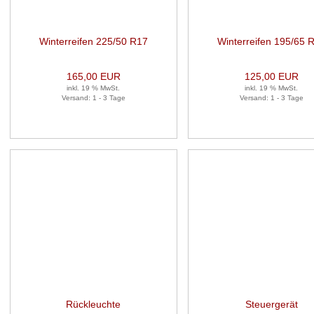
Winterreifen 225/50 R17
Winterreifen 195/65 
94H 1 Satz (je 2 Stück)
91T 1 Satz (je 4 Stüc
165,00 EUR
125,00 EUR
inkl. 19 % MwSt.
inkl. 19 % MwSt.
Versand: 1 - 3 Tage
Versand: 1 - 3 Tage
Rückleuchte
Steuergerät