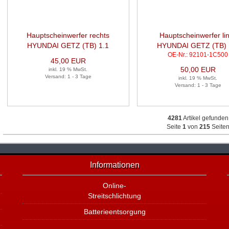
Hauptscheinwerfer rechts
Hauptscheinwerfer li
HYUNDAI GETZ (TB) 1.1
HYUNDAI GETZ (TB) 
OE-Nr.: 92101-1C500
45,00 EUR
50,00 EUR
inkl. 19 % MwSt.
Versand: 1 - 3 Tage
inkl. 19 % MwSt.
Versand: 1 - 3 Tage
4281
Artikel gefunden
Seite
1
von
215
Seite
Informationen
Online-
Streitschlichtung
Batterieentsorgung