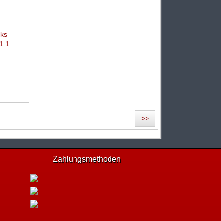
nks
1.1
>>
n
Zahlungsmethoden