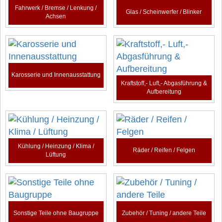
Fahrwerk / Bremse / Lenkung /
Glas / Scheinwerfer / Blinker
Achsen
Karosserie und Innenausstattung
Kraftstoff,- Luft,- Abgasführung &
Aufbereitung
Kühlung / Heinzung / Klima /
Räder / Reifen / Felgen
Lüftung
Sonstige Teile ohne Baugruppe
Zubehör / Tuning / andere Teile