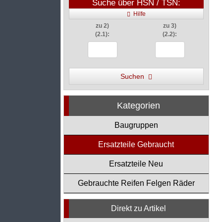
Suche über HSN / TSN:
Hilfe
zu 2)
zu 3)
(2.1):
(2.2):
Suchen
Kategorien
Baugruppen
Ersatzteile Gebraucht
Ersatzteile Neu
Gebrauchte Reifen Felgen Räder
Direkt zu Artikel