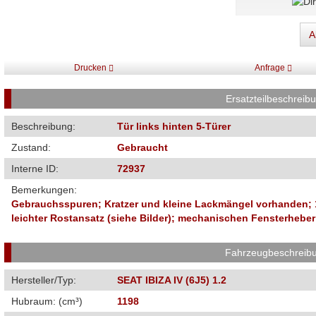
A
Drucken
Anfrage
Ersatzteilbeschreib
Beschreibung:
Tür links hinten 5-Türer
Zustand:
Gebraucht
Interne ID:
72937
Bemerkungen:
Gebrauchsspuren; Kratzer und kleine Lackmängel vorhanden; 1 
leichter Rostansatz (siehe Bilder); mechanischen Fensterheber;
Fahrzeugbeschreib
Hersteller/Typ:
SEAT IBIZA IV (6J5) 1.2
Hubraum: (cm³)
1198