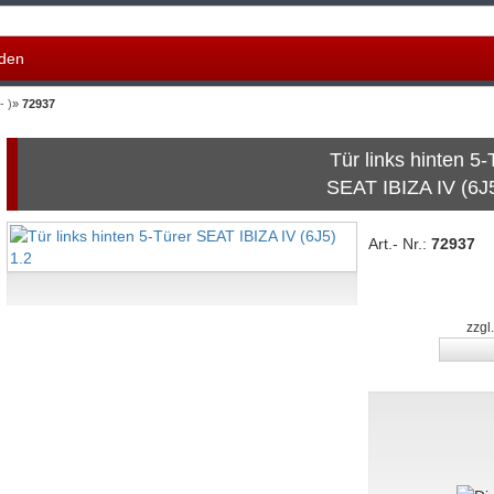
den
- )
»
72937
Tür links hinten 5-
SEAT IBIZA IV (6J5
Art.- Nr.:
72937
zzgl