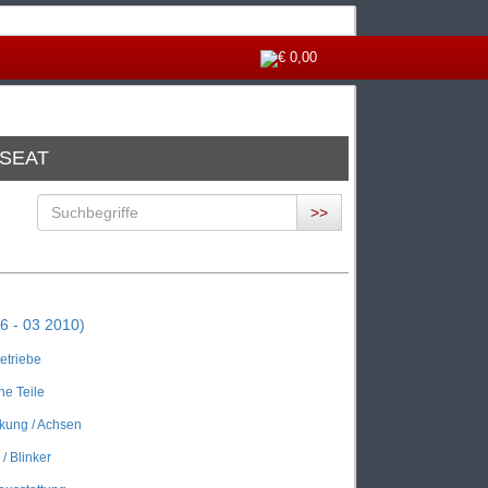
€ 0,00
 SEAT
>>
 - 03 2010)
Getriebe
he Teile
kung / Achsen
/ Blinker