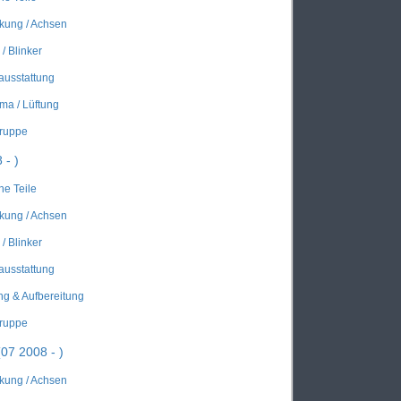
kung / Achsen
/ Blinker
ausstattung
ima / Lüftung
gruppe
 - )
he Teile
kung / Achsen
/ Blinker
ausstattung
ung & Aufbereitung
gruppe
7 2008 - )
kung / Achsen