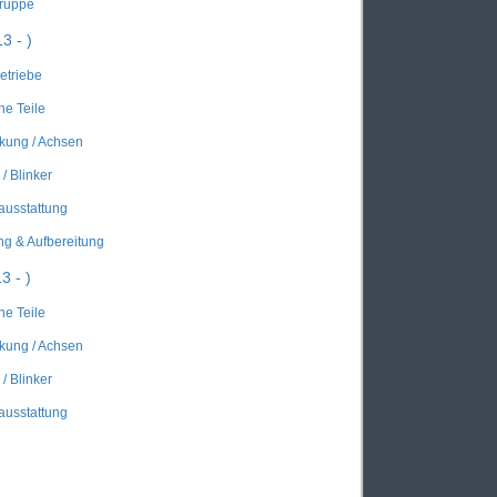
gruppe
3 - )
Getriebe
he Teile
kung / Achsen
/ Blinker
ausstattung
ung & Aufbereitung
3 - )
he Teile
kung / Achsen
/ Blinker
ausstattung