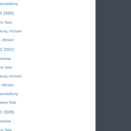
ausstattung
08 1999)
he Teile
kung / Achsen
/ Blinker
02 2002)
Getriebe
he Teile
kung / Achsen
/ Blinker
ausstattung
ndere Teile
11 2009)
Getriebe
he Teile