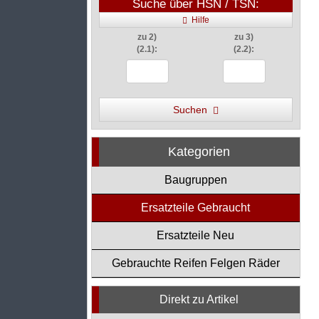
Suche über HSN / TSN:
Hilfe
zu 2)
zu 3)
(2.1):
(2.2):
Suchen
Kategorien
Baugruppen
Ersatzteile Gebraucht
Ersatzteile Neu
Gebrauchte Reifen Felgen Räder
Direkt zu Artikel