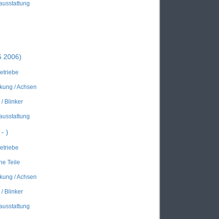
ausstattung
6 2006)
Getriebe
kung / Achsen
/ Blinker
ausstattung
- )
Getriebe
he Teile
kung / Achsen
/ Blinker
ausstattung