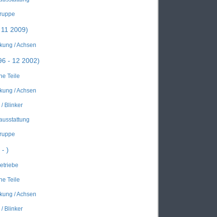
gruppe
 11 2009)
kung / Achsen
6 - 12 2002)
he Teile
kung / Achsen
/ Blinker
ausstattung
gruppe
- )
Getriebe
he Teile
kung / Achsen
/ Blinker