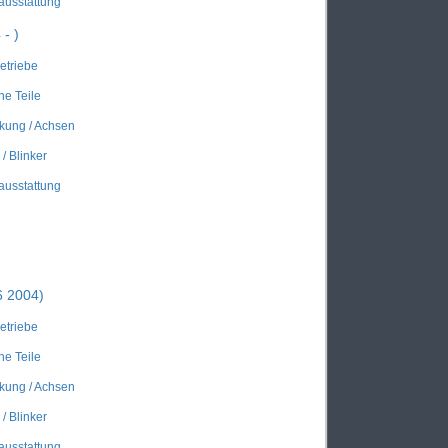
ausstattung
- )
Getriebe
he Teile
kung / Achsen
/ Blinker
ausstattung
6 2004)
Getriebe
he Teile
kung / Achsen
/ Blinker
ausstattung