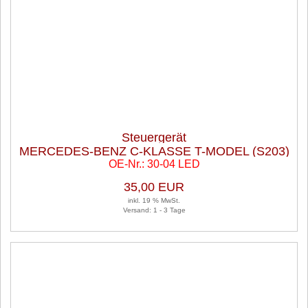
Steuergerät
MERCEDES-BENZ C-KLASSE T-MODEL (S203)
OE-Nr.: 30-04 LED
C 180 KOMPRESSOR
35,00 EUR
inkl. 19 % MwSt.
Versand: 1 - 3 Tage