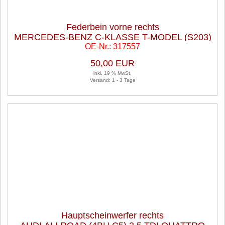
Federbein vorne rechts
MERCEDES-BENZ C-KLASSE T-MODEL (S203)
OE-Nr.: 317557
C 180 KOMPRESSOR
50,00 EUR
inkl. 19 % MwSt.
Versand: 1 - 3 Tage
Hauptscheinwerfer rechts