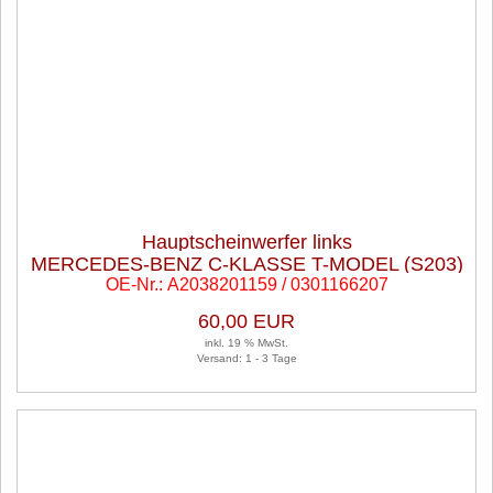
Hauptscheinwerfer links
MERCEDES-BENZ C-KLASSE T-MODEL (S203)
OE-Nr.: A2038201159 / 0301166207
C 180 KOMPRESSOR
60,00 EUR
inkl. 19 % MwSt.
Versand: 1 - 3 Tage