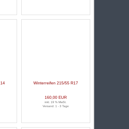
R14
Winterreifen 215/55 R17
k)
98H 1 Satz (je 2 Stück)
160,00 EUR
inkl. 19 % MwSt.
Versand: 1 - 3 Tage