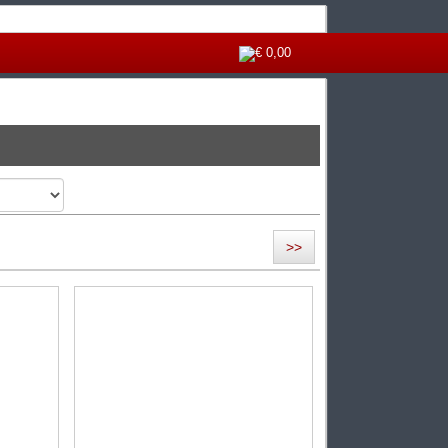
€ 0,00
>>