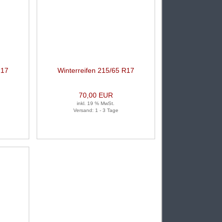
R17
Winterreifen 215/65 R17
k)
99H 1 Satz (je 2 Stück)
70,00 EUR
inkl. 19 % MwSt.
Versand: 1 - 3 Tage