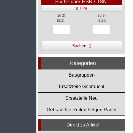
Suche über HSN / TSN:
Hilfe
zu 2)
zu 3)
(2.1):
(2.2):
Suchen
Kategorien
Baugruppen
Ersatzteile Gebraucht
Ersatzteile Neu
Gebrauchte Reifen Felgen Räder
Direkt zu Artikel