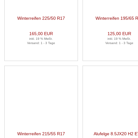
Winterreifen 225/50 R17
Winterreifen 195/65 
94H 1 Satz (je 2 Stück)
91T 1 Satz (je 4 Stüc
165,00 EUR
125,00 EUR
inkl. 19 % MwSt.
inkl. 19 % MwSt.
Versand: 1 - 3 Tage
Versand: 1 - 3 Tage
Winterreifen 215/55 R17
Alufelge 8.5JX20 H2 