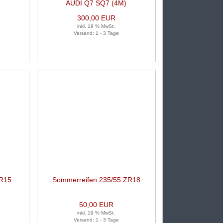
 Stück)
)
LK5X112X66,6 1 Satz (je 4 Stück)
AUDI Q7 SQ7 (4M)
300,00 EUR
inkl. 19 % MwSt.
Versand: 1 - 3 Tage
 R15
Sommerreifen 235/55 ZR18
k)
104W
50,00 EUR
inkl. 19 % MwSt.
Versand: 1 - 3 Tage