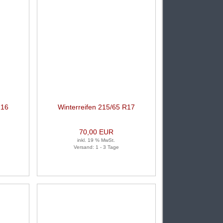
R16
Winterreifen 215/65 R17
k)
99T 1 Satz (je 2 Stück)
70,00 EUR
inkl. 19 % MwSt.
Versand: 1 - 3 Tage