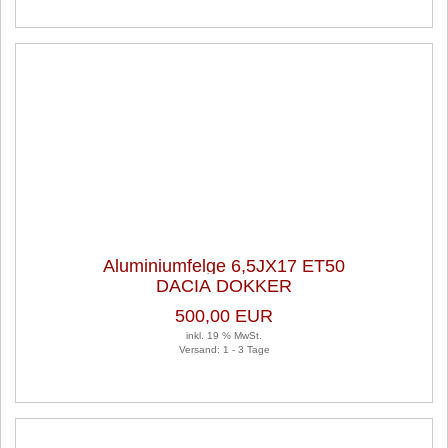
Aluminiumfelge 6,5JX17 ET50
DACIA DOKKER
LK5X114,3 1 Satz (je 4 Stück)
500,00 EUR
inkl. 19 % MwSt.
Versand: 1 - 3 Tage