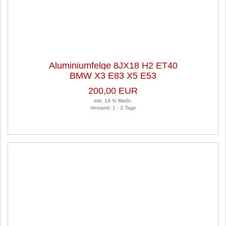
Aluminiumfelge 8JX18 H2 ET40
BMW X3 E83 X5 E53
LK5X120X72,5 1 Satz (je 4 Stück)
200,00 EUR
inkl. 19 % MwSt.
Versand: 1 - 3 Tage