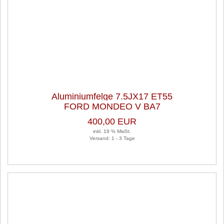
Aluminiumfelge 7.5JX17 ET55
FORD MONDEO V BA7
LK5X108X63,4 1 Satz (je 4 Stück)
400,00 EUR
inkl. 19 % MwSt.
Versand: 1 - 3 Tage