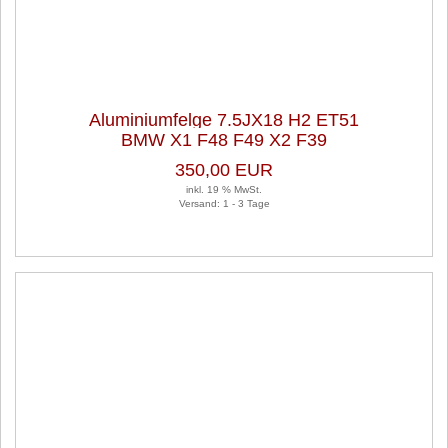
Aluminiumfelge 7.5JX18 H2 ET51
BMW X1 F48 F49 X2 F39
LK5X112X66,6 1 Satz (je 2 Stück)
350,00 EUR
inkl. 19 % MwSt.
Versand: 1 - 3 Tage