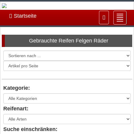
Startseite
Navig
ein-/
Gebrauchte Reifen Felgen Räder
Kategorie:
Reifenart:
Suche einschränken: