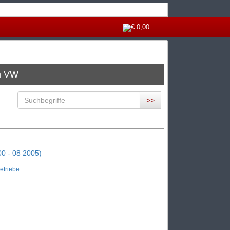
€ 0,00
n VW
>>
0 - 08 2005)
Getriebe