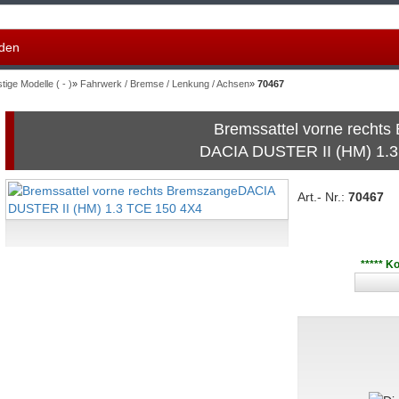
den
tige Modelle ( - )
»
Fahrwerk / Bremse / Lenkung / Achsen
»
70467
Bremssattel vorne recht
DACIA DUSTER II (HM) 1.
Art.- Nr.:
70467
***** K