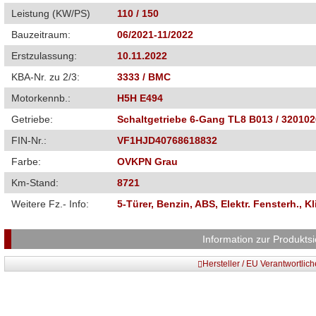
Leistung (KW/PS)
110 / 150
Bauzeitraum:
06/2021-11/2022
Erstzulassung:
10.11.2022
KBA-Nr. zu 2/3:
3333 / BMC
Motorkennb.:
H5H E494
Getriebe:
Schaltgetriebe 6-Gang TL8 B013 / 32010
FIN-Nr.:
VF1HJD40768618832
Farbe:
OVKPN Grau
Km-Stand:
8721
Weitere Fz.- Info:
5-Türer, Benzin, ABS, Elektr. Fensterh., 
Information zur Produktsi
Hersteller / EU Verantwortlic