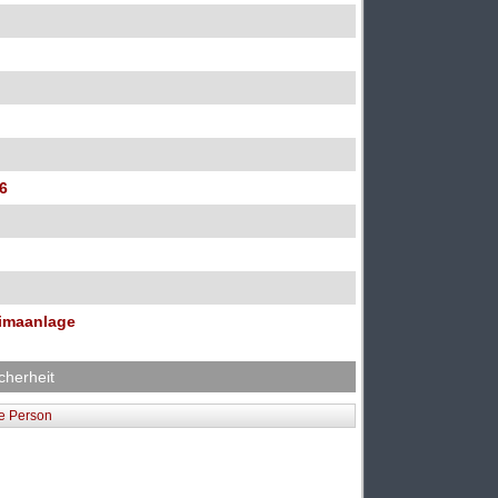
26
Klimaanlage
cherheit
he Person