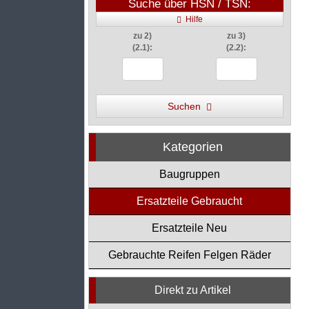
Suche über HSN / TSN:
Hilfe
zu 2)
zu 3)
(2.1):
(2.2):
Suchen
Kategorien
Baugruppen
Ersatzteile Gebraucht
Ersatzteile Neu
Gebrauchte Reifen Felgen Räder
Direkt zu Artikel