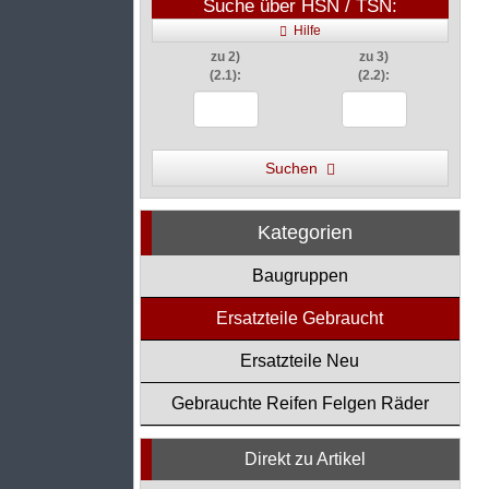
Suche über HSN / TSN:
Hilfe
zu 2)
zu 3)
(2.1):
(2.2):
Suchen
Kategorien
Baugruppen
Ersatzteile Gebraucht
Ersatzteile Neu
Gebrauchte Reifen Felgen Räder
Direkt zu Artikel