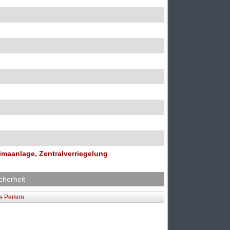
Klimaanlage, Zentralverriegelung
cherheit
he Person