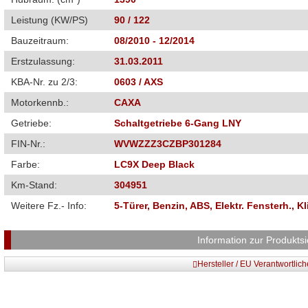
Leistung (KW/PS)
90 / 122
Bauzeitraum:
08/2010 - 12/2014
Erstzulassung:
31.03.2011
KBA-Nr. zu 2/3:
0603 / AXS
Motorkennb.:
CAXA
Getriebe:
Schaltgetriebe 6-Gang LNY
FIN-Nr.:
WVWZZZ3CZBP301284
Farbe:
LC9X Deep Black
Km-Stand:
304951
Weitere Fz.- Info:
5-Türer, Benzin, ABS, Elektr. Fensterh., 
Information zur Produktsi
Hersteller / EU Verantwortlic