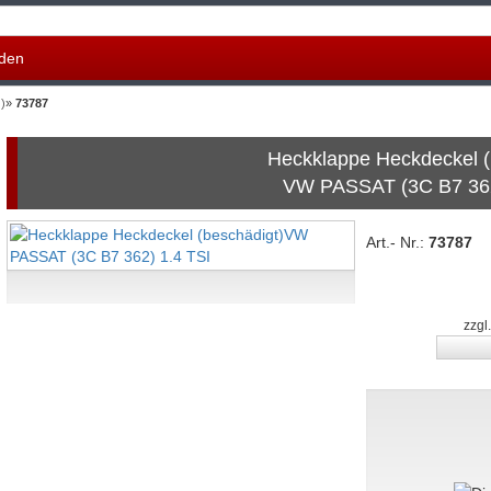
den
)
»
73787
Heckklappe Heckdeckel (
VW PASSAT (3C B7 362
Art.- Nr.:
73787
zzgl