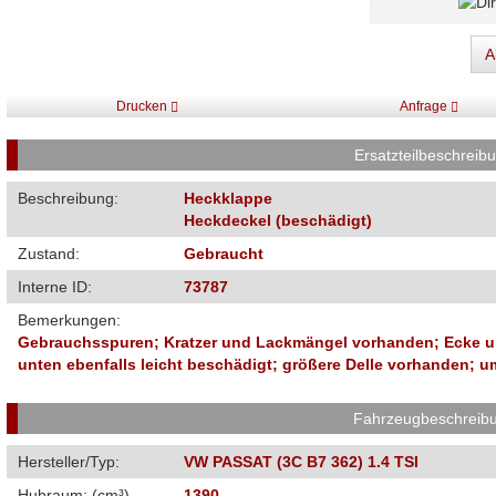
A
Drucken
Anfrage
Ersatzteilbeschreib
Beschreibung:
Heckklappe
Heckdeckel (beschädigt)
Zustand:
Gebraucht
Interne ID:
73787
Bemerkungen:
Gebrauchsspuren; Kratzer und Lackmängel vorhanden; Ecke unt
unten ebenfalls leicht beschädigt; größere Delle vorhanden;
Fahrzeugbeschreib
Hersteller/Typ:
VW PASSAT (3C B7 362) 1.4 TSI
Hubraum: (cm³)
1390