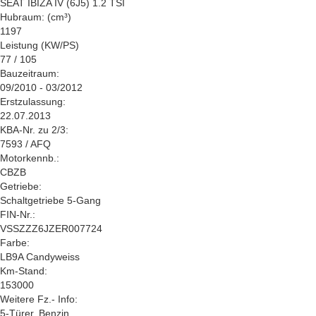
SEAT IBIZA IV (6J5) 1.2 TSI
Hubraum: (cm³)
1197
Leistung (KW/PS)
77 / 105
Bauzeitraum:
09/2010 - 03/2012
Erstzulassung:
22.07.2013
KBA-Nr. zu 2/3:
7593 / AFQ
Motorkennb.:
CBZB
Getriebe:
Schaltgetriebe 5-Gang
FIN-Nr.:
VSSZZZ6JZER007724
Farbe:
LB9A Candyweiss
Km-Stand:
153000
Weitere Fz.- Info:
5-Türer, Benzin